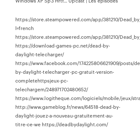
Windows XP Sp3 Hrtf…
Upcast | Les épisodes
https://store.steampowered.com/app/381210/Dead_by_
l=french
https://store.steampowered.com/app/381210/Dead_by_
https://download-games-pc.net/dead-by-
daylight-telecharger/
https://www.facebook.com/174225806621909/posts/de
by-daylight-telecharger-pc-gratuit-version-
completehttpsjeux-pc-
telechargem/248971702480652/
https://www.logitheque.com/logiciels/mobile/jeux/st
http://www.gameblog.fr/news/64518-dead-by-
daylight-jouez-a-nouveau-gratuitement-au-
titre-ce-we https://deadbydaylight.com/