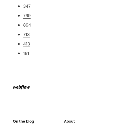
347
769
894
713
413
181
On the blog
About