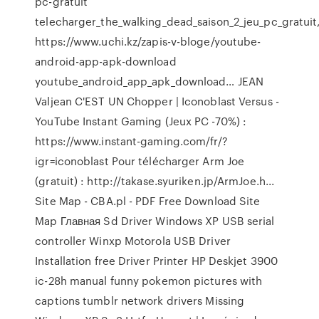
pc-gratuit
telecharger_the_walking_dead_saison_2_jeu_pc_gratuit
https://www.uchi.kz/zapis-v-bloge/youtube-
android-app-apk-download
youtube_android_app_apk_download…
JEAN
Valjean C'EST UN Chopper | Iconoblast Versus -
YouTube
Instant Gaming (Jeux PC -70%) :
https://www.instant-gaming.com/fr/?
igr=iconoblast Pour télécharger Arm Joe
(gratuit) : http://takase.syuriken.jp/ArmJoe.h...
Site Map - CBA.pl - PDF Free Download
Site
Map Главная Sd Driver Windows XP USB serial
controller Winxp Motorola USB Driver
Installation free Driver Printer HP Deskjet 3900
ic-28h manual funny pokemon pictures with
captions tumblr network drivers Missing