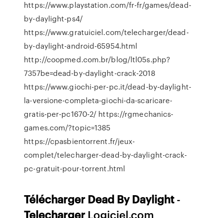
https://www.playstation.com/fr-fr/games/dead-
by-daylight-ps4/
https://www.gratuiciel.com/telecharger/dead-
by-daylight-android-65954.html
http://coopmed.com.br/blog/ltl05s.php?
7357be=dead-by-daylight-crack-2018
https://www.giochi-per-pc.it/dead-by-daylight-
la-versione-completa-giochi-da-scaricare-
gratis-per-pc1670-2/ https://rgmechanics-
games.com/?topic=1385
https://cpasbientorrent.fr/jeux-
complet/telecharger-dead-by-daylight-crack-
pc-gratuit-pour-torrent.html
Télécharger
Dead
By
Daylight
-
Telecharger
Logiciel.com