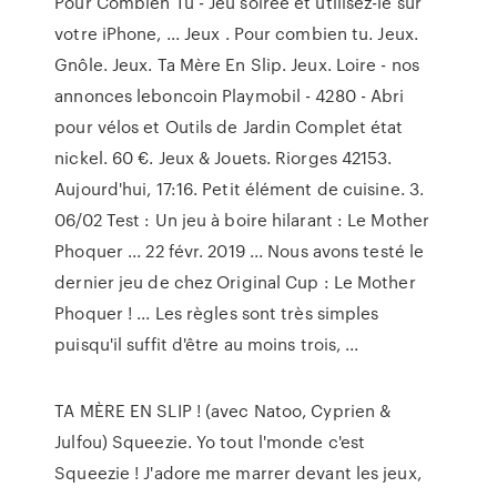
Pour Combien Tu - Jeu soirée et utilisez-le sur
votre iPhone, ... Jeux . Pour combien tu. Jeux.
Gnôle. Jeux. Ta Mère En Slip. Jeux. Loire - nos
annonces leboncoin Playmobil - 4280 - Abri
pour vélos et Outils de Jardin Complet état
nickel. 60 €. Jeux & Jouets. Riorges 42153.
Aujourd'hui, 17:16. Petit élément de cuisine. 3.
06/02 Test : Un jeu à boire hilarant : Le Mother
Phoquer ... 22 févr. 2019 ... Nous avons testé le
dernier jeu de chez Original Cup : Le Mother
Phoquer ! ... Les règles sont très simples
puisqu'il suffit d'être au moins trois, ...
TA MÈRE EN SLIP ! (avec Natoo, Cyprien &
Julfou) Squeezie. Yo tout l'monde c'est
Squeezie ! J'adore me marrer devant les jeux,