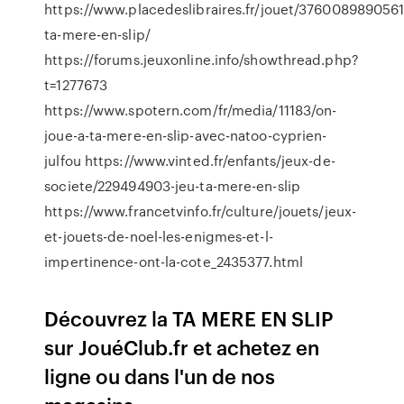
https://www.placedeslibraires.fr/jouet/3760089890561
ta-mere-en-slip/
https://forums.jeuxonline.info/showthread.php?
t=1277673
https://www.spotern.com/fr/media/11183/on-
joue-a-ta-mere-en-slip-avec-natoo-cyprien-
julfou https://www.vinted.fr/enfants/jeux-de-
societe/229494903-jeu-ta-mere-en-slip
https://www.francetvinfo.fr/culture/jouets/jeux-
et-jouets-de-noel-les-enigmes-et-l-
impertinence-ont-la-cote_2435377.html
Découvrez la TA MERE EN SLIP
sur JouéClub.fr et achetez en
ligne ou dans l'un de nos