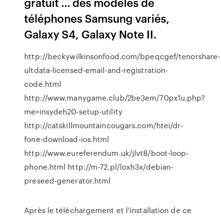
gratuit ... des modèles de
téléphones Samsung variés,
Galaxy S4, Galaxy Note II.
http://beckywilkinsonfood.com/bpeqcgef/tenorshare-
ultdata-licensed-email-and-registration-
code.html
http://www.manygame.club/2be3em/70px1u.php?
me=insydeh20-setup-utility
http://catskillmountaincougars.com/htei/dr-
fone-download-ios.html
http://www.eureferendum.uk/jlvt8/boot-loop-
phone.html http://m-72.pl/loxh3x/debian-
preseed-generator.html
Après le téléchargement et l’installation de ce