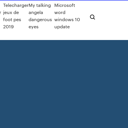
Telecharger
My talking
Microsoft
r
jeux de
angela
word
foot pes
dangerous
windows 10
2019
eyes
update